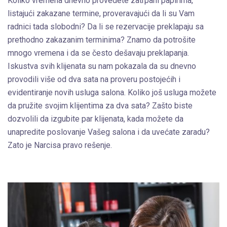
Koliko vremena dnevno provedete zatrpani papirima,
listajući zakazane termine, proveravajući da li su Vam
radnici tada slobodni? Da li se rezervacije preklapaju sa
prethodno zakazanim terminima? Znamo da potrošite
mnogo vremena i da se često dešavaju preklapanja.
Iskustva svih klijenata su nam pokazala da su dnevno
provodili više od dva sata na proveru postojećih i
evidentiranje novih usluga salona. Koliko još usluga možete
da pružite svojim klijentima za dva sata? Zašto biste
dozvolili da izgubite par klijenata, kada možete da
unapredite poslovanje Vašeg salona i da uvećate zaradu?
Zato je Narcisa pravo rešenje.