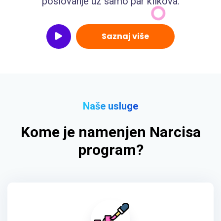
poslovanje uz samo par klikova.
Saznaj više
Naše usluge
Kome je namenjen Narcisa
program?